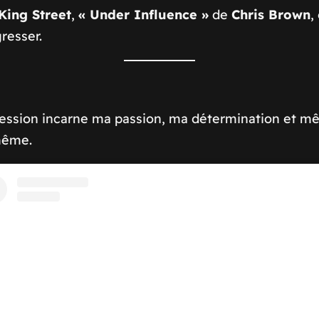
King Street
,
« Under Influence »
de
Chris Brown
,
resser.
expression incarne ma passion, ma détermination et 
-même.