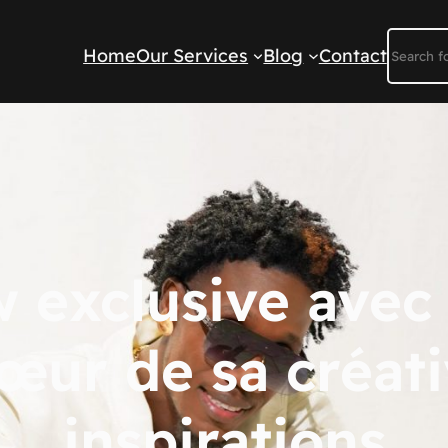
Reche
Home
Our Services
Blog
Contact
 exclusive avec 
œur de sa créativ
inspirations