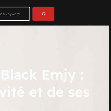
rcher
Black Emjy :
ité et de ses