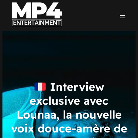
Aller
au
contenu
Interview
exclusive avec
Lounaa, la nouvelle
voix douce-amère de