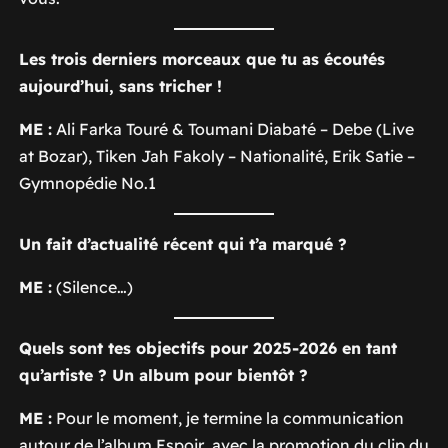
Les trois derniers morceaux que tu as écoutés
aujourd’hui, sans tricher !
ME :
Ali Farka Touré & Toumani Diabaté –
Debe (Live
at Bozar)
, Tiken Jah Fakoly –
Nationalité
, Erik Satie –
Gymnopédie No.1
Un fait d’actualité récent qui t’a marqué ?
ME :
(Silence…)
Quels sont tes objectifs pour 2025-2026 en tant
qu’artiste ? Un album pour bientôt ?
ME :
Pour le moment, je termine la communication
autour de l’album
Espoir
, avec la promotion du clip du